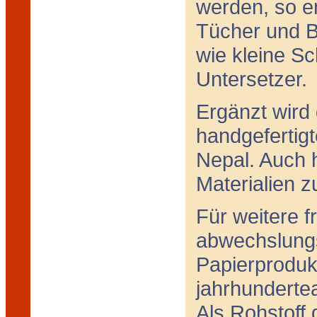
werden, so e
Tücher und B
wie kleine S
Untersetzer.
Ergänzt wird
handgefertig
Nepal. Auch 
Materialien z
Für weitere f
abwechslungs
Papierproduk
jahrhundertea
Als Rohstoff