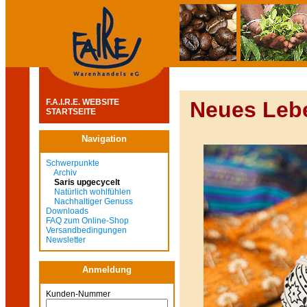
F.A.I.R.E. WEBSITE
Neues Lebe
STARTSEITE
Navigation
Schwerpunkte
Archiv
Saris upgecycelt
Natürlich wohlfühlen
Nachhaltiger Genuss
Downloads
FAQ zum Online-Shop
Versandbedingungen
Newsletter
Anmeldung
Kunden-Nummer