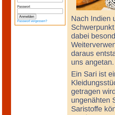
Passwort
Nach Indien u
Passwort vergessen?
Schwerpunkt 
dabei besonde
Weiterverwen
daraus entst
uns angetan.
Ein Sari ist e
Kleidungsstü
getragen wir
ungenähten St
Saristoffe k